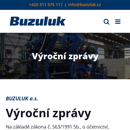
Přeskočit
+420 311 575 111
info@buzuluk.cz
|
na
obsah
Výroční zprávy
BUZULUK a.s.
Výroční zprávy
Na základě zákona č. 563/1991 Sb., o účetnictví,