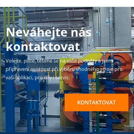
Neváhejte nás
kontaktovat
Volejte, pište, těšíme se na vaše podněty a jsem
připraveni asistovat při výběru vhodného stroje pro
vaši aplikaci, pro díly i servis.
KONTAKTOVAT