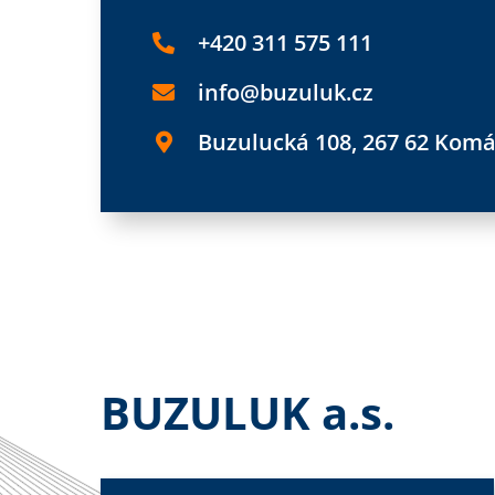
+420 311 575 111
info@buzuluk.cz
Buzulucká 108, 267 62 Kom
BUZULUK a.s.