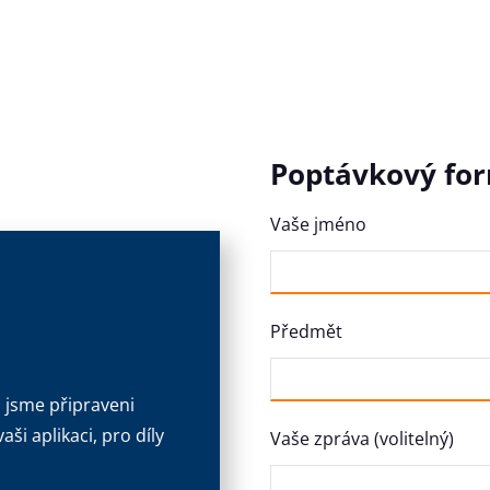
Poptávkový fo
Vaše jméno
Předmět
a jsme připraveni
ši aplikaci, pro díly
Vaše zpráva (volitelný)