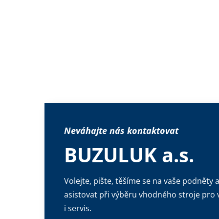
Neváhajte nás kontaktovat
BUZULUK a.s.
Volejte, pište, těšíme se na vaše podněty 
asistovat při výběru vhodného stroje pro va
i servis.