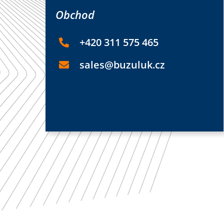
Obchod
+420 311 575 465
sales@buzuluk.cz