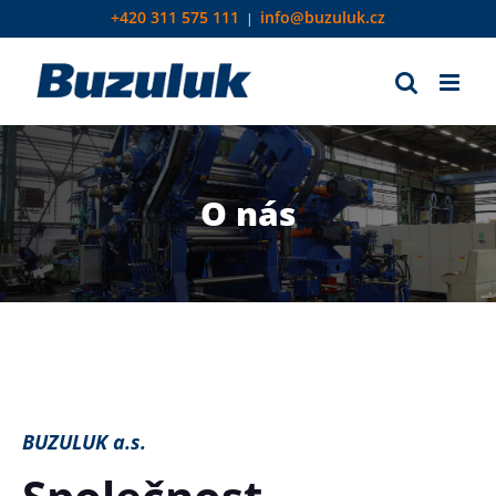
Přeskočit
+420 311 575 111
info@buzuluk.cz
|
na
obsah
O nás
BUZULUK a.s.