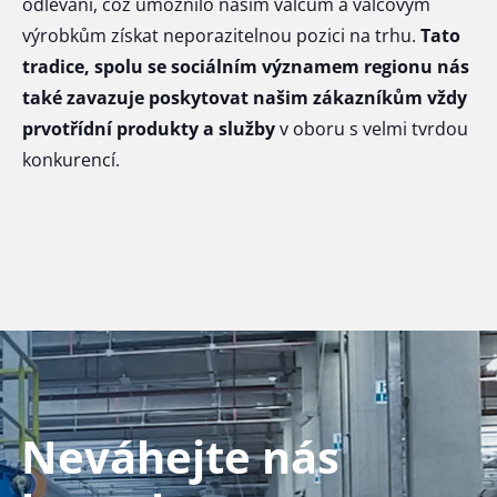
odlévání, což umožnilo našim válcům a válcovým
výrobkům získat neporazitelnou pozici na trhu.
Tato
tradice, spolu se sociálním významem regionu nás
také zavazuje poskytovat našim zákazníkům vždy
prvotřídní produkty a služby
v oboru s velmi tvrdou
konkurencí.
Neváhejte nás