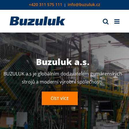
Skip
+420 311 575 111
info@buzuluk.cz
|
to
content
Buzuluk a.s.
BUZULUK a.s je globálním dodavatelem gumárenských
strojů a moderní výrobní společností.
ČÍST VÍCE