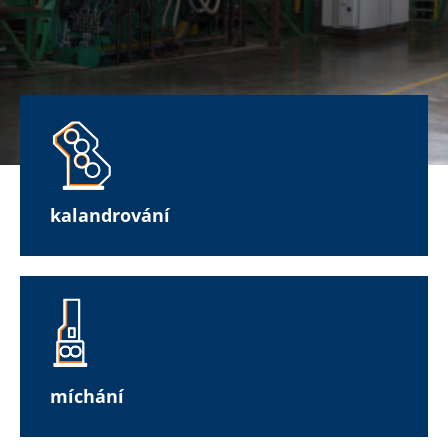
kalandrování
míchání