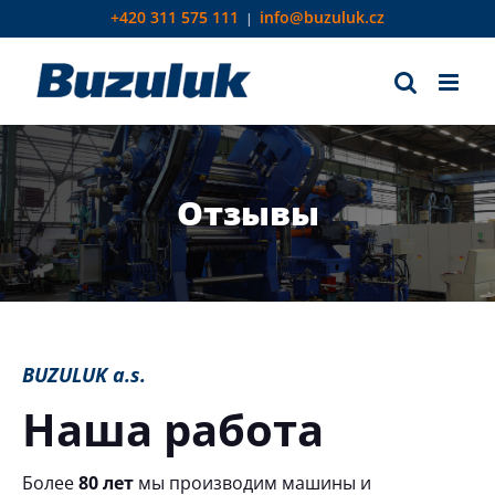
Skip
+420 311 575 111
info@buzuluk.cz
|
to
content
Отзывы
BUZULUK a.s.
Наша работа
Более
80 лет
мы производим машины и